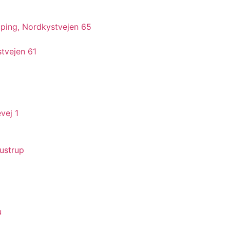
ping, Nordkystvejen 65
stvejen 61
vej 1
Tustrup
u