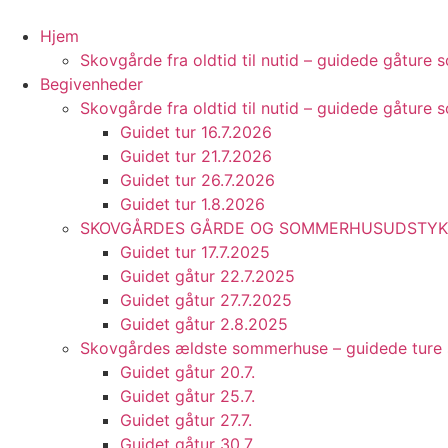
Videre
til
Hjem
indhold
Skovgårde fra oldtid til nutid – guidede gåtur
Begivenheder
Skovgårde fra oldtid til nutid – guidede gåtur
Guidet tur 16.7.2026
Guidet tur 21.7.2026
Guidet tur 26.7.2026
Guidet tur 1.8.2026
SKOVGÅRDES GÅRDE OG SOMMERHUSUDSTYKN
Guidet tur 17.7.2025
Guidet gåtur 22.7.2025
Guidet gåtur 27.7.2025
Guidet gåtur 2.8.2025
Skovgårdes ældste sommerhuse – guidede tur
Guidet gåtur 20.7.
Guidet gåtur 25.7.
Guidet gåtur 27.7.
Guidet gåtur 30.7.