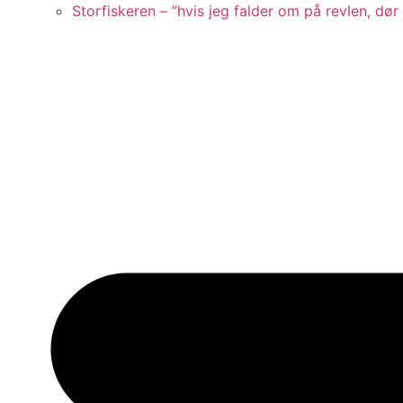
Storfiskeren – ”hvis jeg falder om på revlen, dør 