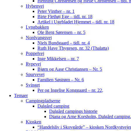
Henning Christensen og Helle Christensen – tidl. n
Hybenvej
Peter Vinther – nr. 1
Birte Flethøj Ege – tidl. nr. 18
Artikel i Ugebladet Hjemmet – tidl. nr. 18
Lyngbakken
Ole Berg Sørensen – nr. 5
Nordvangsvej
Niels Bundgaard – tidl. nr. 4
Ruth Have Thygesen, nr. 32 (Thalatta)
Poppelvej
Inge Mikkelsen – nr. 7
Rypevej
Bjørn og Aase Christiansen – Nr. 5
Spurvevej
Familien Søstrøm – Nr. 6
Svinget
Per og Ingelise Konggaard – nr. 22,
Temaer
Campingpladserne
Dalgård camping
Dalgård campings historie
Diana og Arne Korsholm, Dalgård camping,
Kiosken
“Handelsliv i Skovgårde” – kiosken Nordkystveje