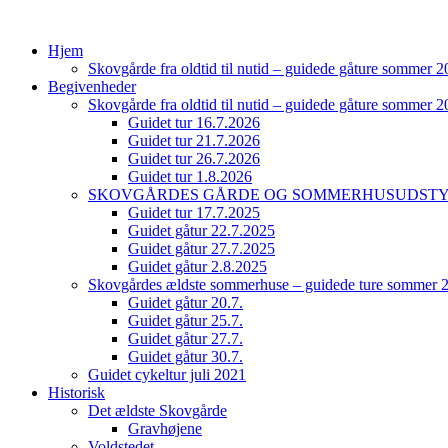
Videre
til
Hjem
indhold
Skovgårde fra oldtid til nutid – guidede gåture sommer 
Begivenheder
Skovgårde fra oldtid til nutid – guidede gåture sommer 
Guidet tur 16.7.2026
Guidet tur 21.7.2026
Guidet tur 26.7.2026
Guidet tur 1.8.2026
SKOVGÅRDES GÅRDE OG SOMMERHUSUDSTYKN
Guidet tur 17.7.2025
Guidet gåtur 22.7.2025
Guidet gåtur 27.7.2025
Guidet gåtur 2.8.2025
Skovgårdes ældste sommerhuse – guidede ture sommer 
Guidet gåtur 20.7.
Guidet gåtur 25.7.
Guidet gåtur 27.7.
Guidet gåtur 30.7.
Guidet cykeltur juli 2021
Historisk
Det ældste Skovgårde
Gravhøjene
Voldstedet