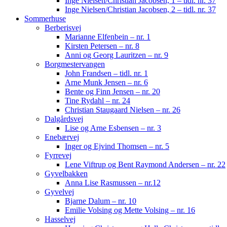
Inge Nielsen/Christian Jacobsen, 1 – tidl. nr. 37
Inge Nielsen/Christian Jacobsen, 2 – tidl. nr. 37
Sommerhuse
Berberisvej
Marianne Elfenbein – nr. 1
Kirsten Petersen – nr. 8
Anni og Georg Lauritzen – nr. 9
Borgmestervangen
John Frandsen – tidl. nr. 1
Arne Munk Jensen – nr. 6
Bente og Finn Jensen – nr. 20
Tine Rydahl – nr. 24
Christian Staugaard Nielsen – nr. 26
Dalgårdsvej
Lise og Arne Esbensen – nr. 3
Enebærvej
Inger og Ejvind Thomsen – nr. 5
Fyrrevej
Lene Viftrup og Bent Raymond Andersen – nr. 22
Gyvelbakken
Anna Lise Rasmussen – nr.12
Gyvelvej
Bjarne Dalum – nr. 10
Emilie Volsing og Mette Volsing – nr. 16
Hasselvej