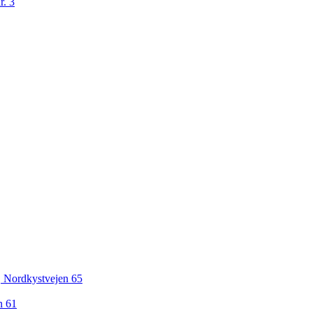
r. 3
 Nordkystvejen 65
n 61