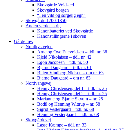
Skovgårde Voldsted
Skovgård borgen
“I en vild og sørgelig egn”
Skovgårde 1700-1850
Anden verdenskrig
Kanonbatteriet ved Skovgårde
Kanonstillingerne i skoven
Gårde mv.
Nordkystvejen
Arne og Ove Enevoldsen – tidl. nr. 36
Kjeld Nikolaisen – tidl. nr. 42
Egon Jacobsen – tidl. nr. 50
Bjarne Daugaard – tidl. nr. 61
Bitten Vindberg Nielsen – om nr. 63
Bjarne Daugaard – om nr. 63
Nordvangsvej
Henny Christensen, del 1 – tidl. nr. 25
Henny Christensen, del 2 – tidl. nr. 25
Marianne og Bjarne Skyum – nr. 25
Bodil og Henning Wittrup – nr. 58
Sigrid Vestergaard – tidl. nr. 68
Henning Vestergaard – tidl. nr. 68
Skovgårdevej
Lasse Kæmpe – tidl. nr. 33