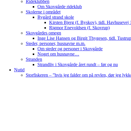
Rideklubben
Om Skovgårde rideklub
Skolerne i området
Rygård strand skole
Kirsten Bjerg (f. Byskov), tidl. Havhusevej 
Rigmor Enevoldsen (f. Skovrup)
Skovgårdes omegn
Inge Lise Hansen og Birgit Thygesen, tidl. Tustru
Steder, personer, husnavne m.m.
Om steder og personer i Skovgårde
Noget om husnavne…
Stranden
Strandliv i Skovgårde året rundt – før og nu
Nutid
Storfiskeren – ”hvis jeg falder om på revlen, dør jeg lykk