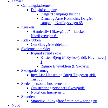
Temaer
Campingpladserne
Dalgård camping
Dalgård campings historie
Diana og Arne Korsholm, Dalgård
camping, Nordkystvejen 65
Kiosken
“Handelsliv i Skovgårde” – kiosken
Nordkystvejen 61
Rideklubben
Om Skovgårde rideklub
Skolerne i området
Rygård strand skole
Kirsten Bjerg (f. Byskov), tidl. Havhusevej
1
Rigmor Enevoldsen (f. Skovrup)
Skovgårdes omegn
Inge Lise Hansen og Birgit Thygesen, tidl.
Tustrup
Steder, personer, husnavne m.m.
Om steder og personer i Skovgårde
Noget om husnavne…
Stranden
Strandliv i Skovgårde året rundt – før og nu
Nutid