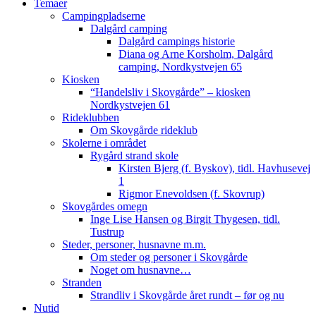
Temaer
Campingpladserne
Dalgård camping
Dalgård campings historie
Diana og Arne Korsholm, Dalgård
camping, Nordkystvejen 65
Kiosken
“Handelsliv i Skovgårde” – kiosken
Nordkystvejen 61
Rideklubben
Om Skovgårde rideklub
Skolerne i området
Rygård strand skole
Kirsten Bjerg (f. Byskov), tidl. Havhusevej
1
Rigmor Enevoldsen (f. Skovrup)
Skovgårdes omegn
Inge Lise Hansen og Birgit Thygesen, tidl.
Tustrup
Steder, personer, husnavne m.m.
Om steder og personer i Skovgårde
Noget om husnavne…
Stranden
Strandliv i Skovgårde året rundt – før og nu
Nutid