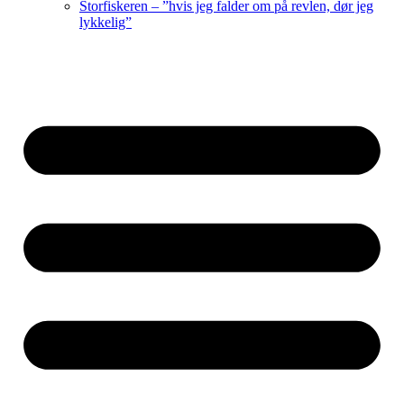
Storfiskeren – ”hvis jeg falder om på revlen, dør jeg
lykkelig”