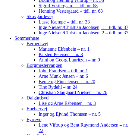
Bodil og Henning Wittrup – nr. 58
Sigrid Vestergaard – tidl. nr. 68
Henning Vestergaard – tidl. nr. 68
Skovgårdevej
Lasse Kæmpe – tidl. nr. 33
Inge Nielsen/Christian Jacobsen, 1 – tidl. nr. 37
Inge Nielsen/Christian Jacobsen, 2 – tidl. nr. 37
Sommerhuse
Berberisvej
Marianne Elfenbein – nr. 1
Kirsten Petersen – nr. 8
Anni og Georg Lauritzen – nr. 9
Borgmestervangen
John Frandsen – tidl. nr. 1
Arne Munk Jensen – nr. 6
Bente og Finn Jensen – nr. 20
Tine Rydahl – nr. 24
Christian Staugaard Nielsen – nr. 26
Dalgårdsvej
Lise og Arne Esbensen – nr. 3
Enebærvej
Inger og Ejvind Thomsen – nr. 5
Fyrrevej
Lene Viftrup og Bent Raymond Andersen – nr.
22