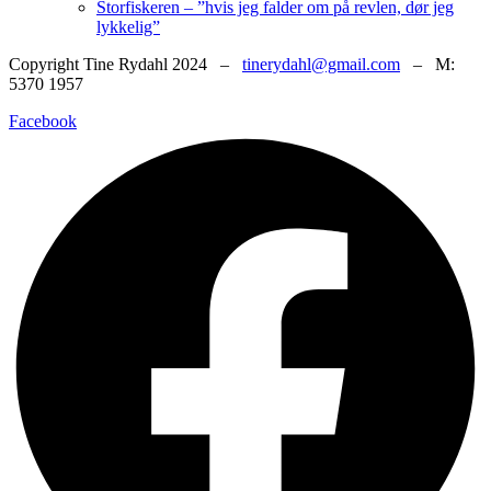
Storfiskeren – ”hvis jeg falder om på revlen, dør jeg
lykkelig”
Copyright Tine Rydahl 2024 –
tinerydahl@gmail.com
– M:
5370 1957
Facebook