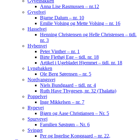
Gyvelbakken
Anna Lise Rasmussen – nr.12
Gyvelvej
Bjarne Dalum – nr. 10
Emilie Volsing og Mette Volsing – nr. 16
Hasselvej
Henning Christensen og Helle Christensen – tidl.
nr. 3
Hybenvej
Peter Vinther – nr. 1
Birte Flethøj Ege – tidl. nr. 18
Artikel i Ugebladet Hjemmet – tidl. nr. 18
Lyngbakken
Ole Berg Sørensen – nr. 5
Nordvangsvej
Niels Bundgaard – tidl. nr. 4
Ruth Have Thygesen, nr. 32 (Thalatta)
Poppelvej
Inge Mikkelsen – nr. 7
Rypevej
Bjørn og Aase Christiansen – Nr. 5
Spurvevej
Familien Søstrøm – Nr. 6
Svinget
Per og Ingelise Konggaard – nr. 22,