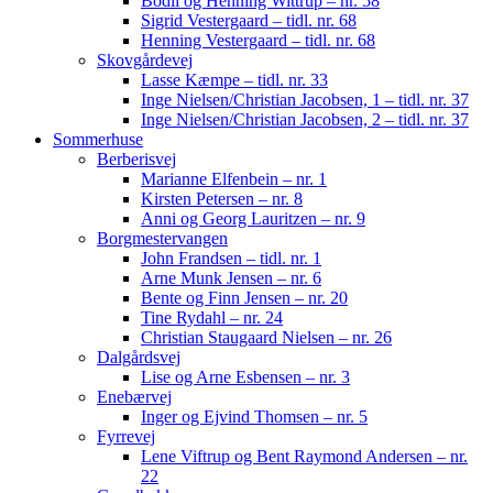
Bodil og Henning Wittrup – nr. 58
Sigrid Vestergaard – tidl. nr. 68
Henning Vestergaard – tidl. nr. 68
Skovgårdevej
Lasse Kæmpe – tidl. nr. 33
Inge Nielsen/Christian Jacobsen, 1 – tidl. nr. 37
Inge Nielsen/Christian Jacobsen, 2 – tidl. nr. 37
Sommerhuse
Berberisvej
Marianne Elfenbein – nr. 1
Kirsten Petersen – nr. 8
Anni og Georg Lauritzen – nr. 9
Borgmestervangen
John Frandsen – tidl. nr. 1
Arne Munk Jensen – nr. 6
Bente og Finn Jensen – nr. 20
Tine Rydahl – nr. 24
Christian Staugaard Nielsen – nr. 26
Dalgårdsvej
Lise og Arne Esbensen – nr. 3
Enebærvej
Inger og Ejvind Thomsen – nr. 5
Fyrrevej
Lene Viftrup og Bent Raymond Andersen – nr.
22