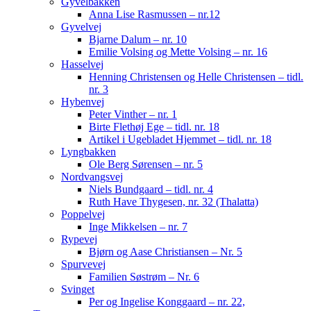
Gyvelbakken
Anna Lise Rasmussen – nr.12
Gyvelvej
Bjarne Dalum – nr. 10
Emilie Volsing og Mette Volsing – nr. 16
Hasselvej
Henning Christensen og Helle Christensen – tidl.
nr. 3
Hybenvej
Peter Vinther – nr. 1
Birte Flethøj Ege – tidl. nr. 18
Artikel i Ugebladet Hjemmet – tidl. nr. 18
Lyngbakken
Ole Berg Sørensen – nr. 5
Nordvangsvej
Niels Bundgaard – tidl. nr. 4
Ruth Have Thygesen, nr. 32 (Thalatta)
Poppelvej
Inge Mikkelsen – nr. 7
Rypevej
Bjørn og Aase Christiansen – Nr. 5
Spurvevej
Familien Søstrøm – Nr. 6
Svinget
Per og Ingelise Konggaard – nr. 22,