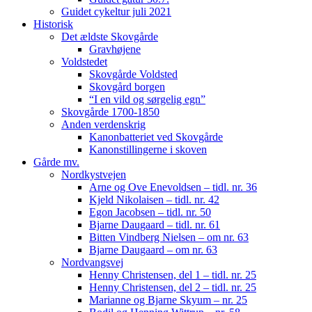
Guidet cykeltur juli 2021
Historisk
Det ældste Skovgårde
Gravhøjene
Voldstedet
Skovgårde Voldsted
Skovgård borgen
“I en vild og sørgelig egn”
Skovgårde 1700-1850
Anden verdenskrig
Kanonbatteriet ved Skovgårde
Kanonstillingerne i skoven
Gårde mv.
Nordkystvejen
Arne og Ove Enevoldsen – tidl. nr. 36
Kjeld Nikolaisen – tidl. nr. 42
Egon Jacobsen – tidl. nr. 50
Bjarne Daugaard – tidl. nr. 61
Bitten Vindberg Nielsen – om nr. 63
Bjarne Daugaard – om nr. 63
Nordvangsvej
Henny Christensen, del 1 – tidl. nr. 25
Henny Christensen, del 2 – tidl. nr. 25
Marianne og Bjarne Skyum – nr. 25