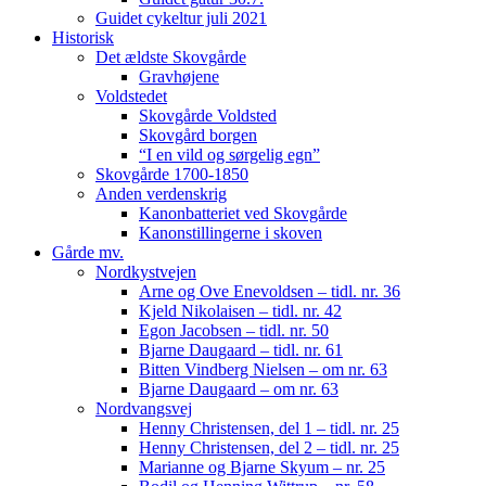
Guidet cykeltur juli 2021
Historisk
Det ældste Skovgårde
Gravhøjene
Voldstedet
Skovgårde Voldsted
Skovgård borgen
“I en vild og sørgelig egn”
Skovgårde 1700-1850
Anden verdenskrig
Kanonbatteriet ved Skovgårde
Kanonstillingerne i skoven
Gårde mv.
Nordkystvejen
Arne og Ove Enevoldsen – tidl. nr. 36
Kjeld Nikolaisen – tidl. nr. 42
Egon Jacobsen – tidl. nr. 50
Bjarne Daugaard – tidl. nr. 61
Bitten Vindberg Nielsen – om nr. 63
Bjarne Daugaard – om nr. 63
Nordvangsvej
Henny Christensen, del 1 – tidl. nr. 25
Henny Christensen, del 2 – tidl. nr. 25
Marianne og Bjarne Skyum – nr. 25